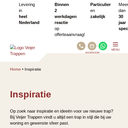
Levering
Binnen
Particulier
Mee
in
2
en
dan
heel
werkdagen
zakelijk
30
Nederland
reactie
jaar
op
speci
offerteaanvraag!
BEL
WHATSA
MENU
ONS
SHOWROOM
PLAN
AFSPRAAK
Home
•
Inspiratie
VIA
CALENDLY
Inspiratie
Op zoek naar inspiratie en ideeën voor uw nieuwe trap?
Bij Veijer Trappen vindt u altijd een trap in stijl die bij uw
woning en gewenste sfeer past.