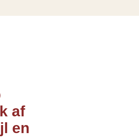
p
k af
jl en