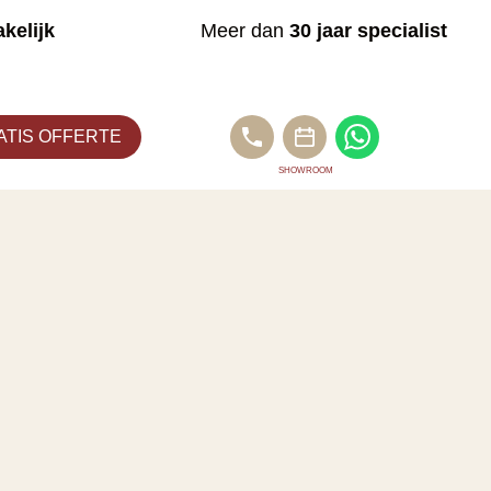
kelijk
Meer dan
30 jaar specialist
ATIS OFFERTE
BEL
WHATSAPP
ONS
SHOWROOM
PLAN
AFSPRAAK
VIA
CALENDLY