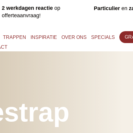
 2 werkdagen reactie
op
Particulier
en
za
offerteaanvraag!
GR
TRAPPEN
INSPIRATIE
OVER ONS
SPECIALS
ACT
strap