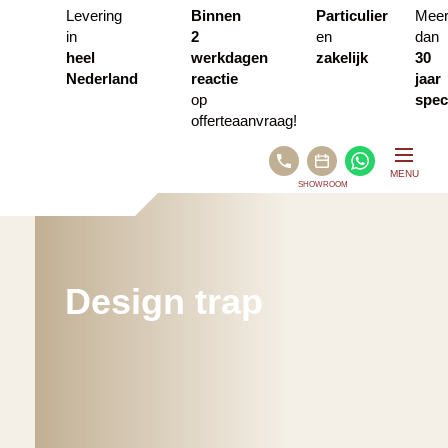
Levering
Binnen
Particulier
Mee
in
2
en
dan
heel
werkdagen
zakelijk
30
Nederland
reactie
jaar
op
speci
offerteaanvraag!
BEL
WHATSA
MENU
ONS
SHOWROOM
PLAN
AFSPRAAK
VIA
CALENDLY
Design trap