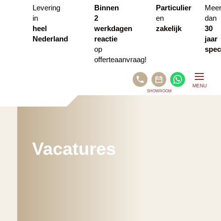
Levering
Binnen
Particulier
Mee
in
2
en
dan
heel
werkdagen
zakelijk
30
Nederland
reactie
jaar
op
speci
offerteaanvraag!
BEL
WHATSA
MENU
ONS
SHOWROOM
PLAN
AFSPRAAK
VIA
CALENDLY
Vacatures