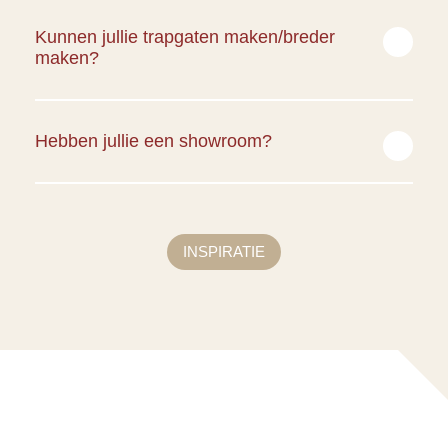
De levertijd van een scheluw trap op maat is afhankelijk
van materiaalkeuzes. De gemiddelde levertijd ligt rond de
Kunnen jullie trapgaten maken/breder
vier weken.
maken?
Nee, Veijer Trappen voert geen constructieve
veranderingen uit en kan het trapgat daarom niet
Hebben jullie een showroom?
aanpassen. We kunnen de mogelijkheden uiteraard wel
met een aannemer bespreken.
Ja Veijer Trappen heeft een showroom welke op afspraak
bezocht kan worden. In de showroom kun je verschillende
soorten trappen, materialen en kleuropties bekijken. Om
INSPIRATIE
een afspraak te maken vragen we je
contact
met ons op
te nemen.