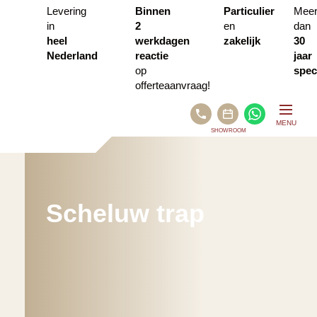
Levering
Binnen
Particulier
Mee
in
2
en
dan
heel
werkdagen
zakelijk
30
Nederland
reactie
jaar
op
speci
offerteaanvraag!
BEL
WHATSA
MENU
ONS
SHOWROOM
PLAN
AFSPRAAK
VIA
CALENDLY
Scheluw trap