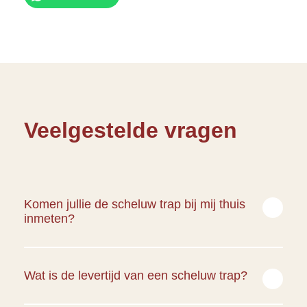
Veelgestelde vragen
Komen jullie de scheluw trap bij mij thuis
inmeten?
Ja, bij een scheluw
trap op maat
komen we op afspraak
bij je thuis langs om de trap in te meten. De trap wordt
Wat is de levertijd van een scheluw trap?
volledig afgestemd op jouw woonsituatie en perfect
passend gemaakt.