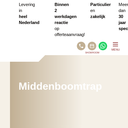
Levering
Binnen
Particulier
Mee
in
2
en
dan
heel
werkdagen
zakelijk
30
Nederland
reactie
jaar
op
speci
offerteaanvraag!
BEL
WHATSA
MENU
ONS
SHOWROOM
PLAN
AFSPRAAK
VIA
CALENDLY
Middenboomtrap