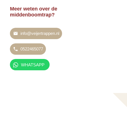
Meer weten over de
middenboomtrap?
info@veijertrappen.nl
0522465077
WHATSAPP