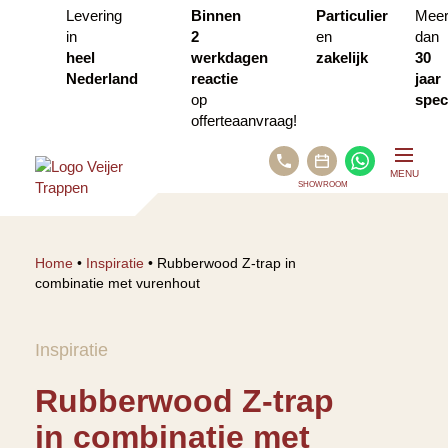
Levering
Binnen
Particulier
Mee
in
2
en
dan
heel
werkdagen
zakelijk
30
Nederland
reactie
jaar
op
speci
offerteaanvraag!
BEL
WHATSA
MENU
ONS
SHOWROOM
PLAN
AFSPRAAK
VIA
Home
•
Inspiratie
•
Rubberwood Z-trap in
CALENDLY
combinatie met vurenhout
Inspiratie
Rubberwood Z-trap
in combinatie met